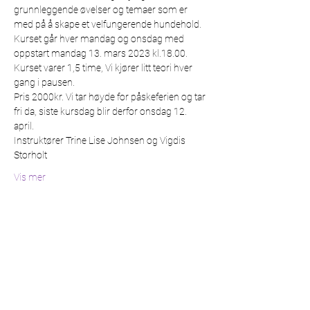
grunnleggende øvelser og temaer som er 
med på å skape et velfungerende hundehold.
Kurset går hver mandag og onsdag med 
oppstart mandag 13. mars 2023 kl.18.00. 
Kurset varer 1,5 time, Vi kjører litt teori hver 
gang i pausen.
Pris 2000kr. Vi tar høyde for påskeferien og tar 
fri da, siste kursdag blir derfor onsdag 12. 
april.  
Instruktører Trine Lise Johnsen og Vigdis 
Storholt
Vis mer
Del dette arrangementet