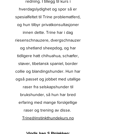
redning. I tillegg til kurs i
hverdagslydighet og spor så er
spesialfeltet til Trine problematferd,
og hun tilbyr privatkonsultasjoner
innen dette. Trine har i dag
riesenschnauzere, dvergschnauzer
og shetland sheepdog, og har
tidligere hatt chihuahua, schæfer,
støver, tibetansk spaniel, border
collie og blandingshunder. Hun har
også passet og jobbet med utallige
raser fra selskapshunder til
brukshunder, så hun har bred
erfaring med mange forskjellige
raser og trening av disse.
Trine@instinkthundekurs.no
Vigdis Iren S Pinløkken: