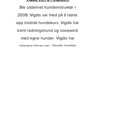
Ble utdannet hundeinstruktør i
2008. Vigdis var med på å starte
opp instinkt hundekurs. Vigdis har
trent redningshund og nosework
med egne hunder. Vigdis har
riesenschnauzer. Vigdis holder
hverdagskurs og spesialkurs.
Kristine Mali R Johnsen:
Ble utdannet hundeinstruktør i
2008/09. Kristine har trent hund i
over 20 år. Til daglig jobber hun
som dyrepleier ved dyreklinikk.
Kristine driver mest med den
administrative delen av Instinkt.
Hun har Riesenschnauzer,
dvergschnauzer og shetland