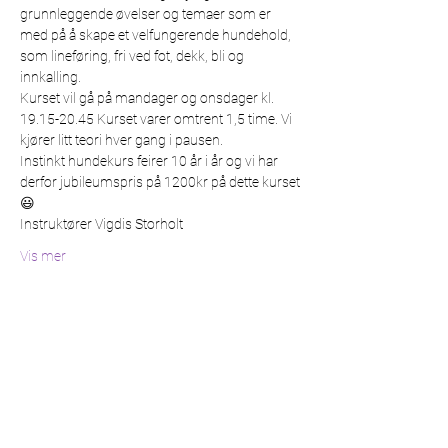
grunnleggende øvelser og temaer som er 
med på å skape et velfungerende hundehold, 
som lineføring, fri ved fot, dekk, bli og 
innkalling. 
Kurset vil gå på mandager og onsdager kl. 
19.15-20.45 Kurset varer omtrent 1,5 time. Vi 
kjører litt teori hver gang i pausen.
Instinkt hundekurs feirer 10 år i år og vi har 
derfor jubileumspris på 1200kr på dette kurset
😃
Instruktører Vigdis Storholt
Vis mer
Del dette arrangementet