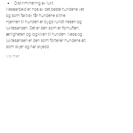
Diskriminering av lukt.
Nesearbeid er noe av det beste hundene vet 
og som faktisk får hundene slitne.
Hjernen til hunden er bygd rundt nesen og 
luktesansen. Det er den som er fornuften, 
ærligheten og logikken til hunden. Nesa og 
luktesansen er den som forteller hundene alt 
som skjer og har skjedd.
Vis mer
Del dette arrangementet
©2021 by Min side. Proudly created with Wix.com