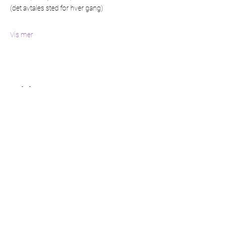
(det avtales sted for hver gang)
Vis mer
Del dette arrangementet
©2021 by Min side. Proudly created with Wix.com