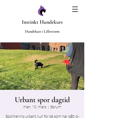
Instinkt Hundekurs
​Hundekurs i Lillestrøm
Urbant spor dagtid
man. 10. mars
  |  
Sørum
Sportrening urbant; kun for de som har gått id-