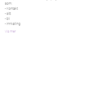
som:
- Kontakt
- sitt
- bli
- innkalling
Vis mer
Del dette arrangementet
©2021 by Min side. Proudly created with Wix.com